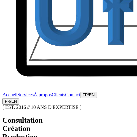
Accueil
Services
À propos
Clients
Contact
FR
/
EN
FR
/
EN
[ EST. 2016
// 10 ANS D'EXPERTISE ]
Consultation
Création
Production